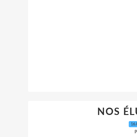
NOS ÉL
16.
P