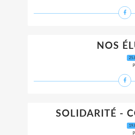
NOS ÉL
25.
P
SOLIDARITÉ - 
19.
P